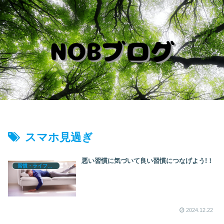
スマホ見過ぎ
悪い習慣に気づいて良い習慣につなげよう!！
習慣・ライフログ
2024.12.22