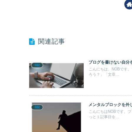
関連記事
ブログを書けない自分
日記
こんにちは、NOBです
ろう？」「文章...
メンタルブロックを外
日記
こんにちはNOBです。
っと１記事目を...