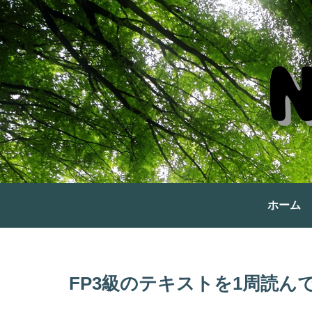
ホーム
FP3級のテキストを1周読ん